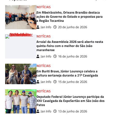
NOTÍCIAS
Em Ribeirãozinho, Orleans Brandão destaca
ações do Governo do Estado e propostas para
a Região Tocantina
Jan Info
20 de junho de 2026
NOTÍCIAS
Arraial da Assembleia 2026 será aberto nesta
quinta-feira com o melhor do São João
maranhense
Jan Info
16 de junho de 2026
NOTÍCIAS
Em Buriti Bravo, Júnior Lourenço celebra a
cultura sertaneja durante a 21ª Cavalgada
Jan Info
15 de junho de 2026
NOTÍCIAS
Deputado Federal Júnior Lourenço participa da
XXV Cavalgada da ExpoSertão em São João dos
Patos
Jan Info
13 de junho de 2026