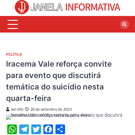
Skip
to
content
POLÍTICA
Iracema Vale reforça convite
para evento que discutirá
temática do suicídio nesta
quarta-feira
Jan Info
26 de setembro de 2023
WhatsApp
Telegram
Twitter
Facebook
Share