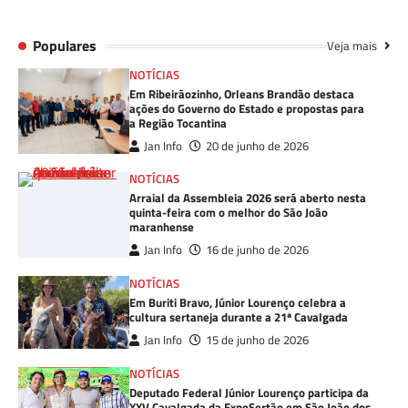
Populares
Veja mais
NOTÍCIAS
Em Ribeirãozinho, Orleans Brandão destaca
ações do Governo do Estado e propostas para
a Região Tocantina
Jan Info
20 de junho de 2026
NOTÍCIAS
Arraial da Assembleia 2026 será aberto nesta
quinta-feira com o melhor do São João
maranhense
Jan Info
16 de junho de 2026
NOTÍCIAS
Em Buriti Bravo, Júnior Lourenço celebra a
cultura sertaneja durante a 21ª Cavalgada
Jan Info
15 de junho de 2026
NOTÍCIAS
Deputado Federal Júnior Lourenço participa da
XXV Cavalgada da ExpoSertão em São João dos