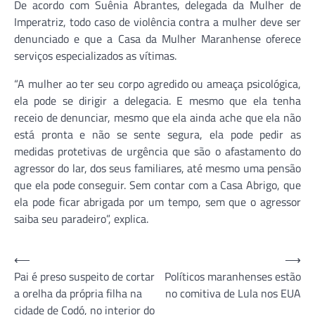
De acordo com Suênia Abrantes, delegada da Mulher de
Imperatriz, todo caso de violência contra a mulher deve ser
denunciado e que a Casa da Mulher Maranhense oferece
serviços especializados as vítimas.
“A mulher ao ter seu corpo agredido ou ameaça psicológica,
ela pode se dirigir a delegacia. E mesmo que ela tenha
receio de denunciar, mesmo que ela ainda ache que ela não
está pronta e não se sente segura, ela pode pedir as
medidas protetivas de urgência que são o afastamento do
agressor do lar, dos seus familiares, até mesmo uma pensão
que ela pode conseguir. Sem contar com a Casa Abrigo, que
ela pode ficar abrigada por um tempo, sem que o agressor
saiba seu paradeiro”, explica.
Navegação
⟵
⟶
Pai é preso suspeito de cortar
Políticos maranhenses estão
de
a orelha da própria filha na
no comitiva de Lula nos EUA
Post
cidade de Codó, no interior do