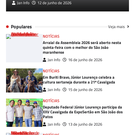
Jan Info
12 de junho de 2026
Populares
Veja mais
NOTÍCIAS
Arraial da Assembleia 2026 será aberto nesta
quinta-feira com o melhor do São João
maranhense
Jan Info
16 de junho de 2026
NOTÍCIAS
Em Buriti Bravo, Júnior Lourenço celebra a
cultura sertaneja durante a 21ª Cavalgada
Jan Info
15 de junho de 2026
NOTÍCIAS
Deputado Federal Júnior Lourenço participa da
XXV Cavalgada da ExpoSertão em São João dos
Patos
Jan Info
13 de junho de 2026