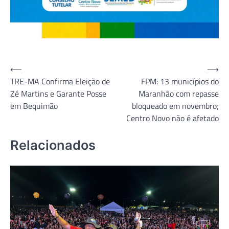
Navegação
⟵
⟶
TRE-MA Confirma Eleição de
FPM: 13 municípios do
de
Zé Martins e Garante Posse
Maranhão com repasse
Post
em Bequimão
bloqueado em novembro;
Centro Novo não é afetado
Relacionados