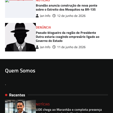
NOTÍCIAS
Brandão anuncia construção de nova ponte
sobre o Estreito dos Mosquitos na BR-135
Jan Info
12 de junho de 2026
DENÚNCIA
Pseudo-blogueiro da região de Presidente
Dutra estaria coagindo empresário ligado ao
Governo do Estado
Jan Info
11 de junho de 2026
Quem Somos
.
Recentes
NOTÍCIAS
LIDE chega ao Maranhão e completa presença