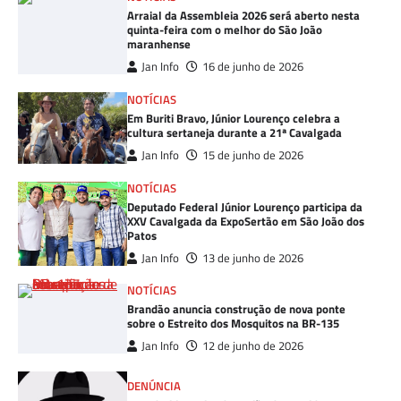
Arraial da Assembleia 2026 será aberto nesta
quinta-feira com o melhor do São João
maranhense
Jan Info
16 de junho de 2026
NOTÍCIAS
Em Buriti Bravo, Júnior Lourenço celebra a
cultura sertaneja durante a 21ª Cavalgada
Jan Info
15 de junho de 2026
NOTÍCIAS
Deputado Federal Júnior Lourenço participa da
XXV Cavalgada da ExpoSertão em São João dos
Patos
Jan Info
13 de junho de 2026
NOTÍCIAS
Brandão anuncia construção de nova ponte
sobre o Estreito dos Mosquitos na BR-135
Jan Info
12 de junho de 2026
DENÚNCIA