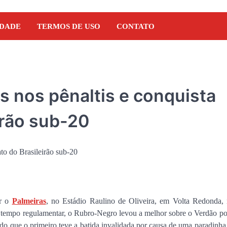
IDADE
TERMOS DE USO
CONTATO
 nos pênaltis e conquista
irão sub-20
r o
Palmeiras
, no Estádio Raulino de Oliveira, em Volta Redonda,
NOTÍCIAS
no tempo regulamentar, o Rubro-Negro levou a melhor sobre o Verdão po
Orleans Brandão recebe 
do que o primeiro teve a batida invalidada por causa de uma paradinha
Marcos Castro em grand