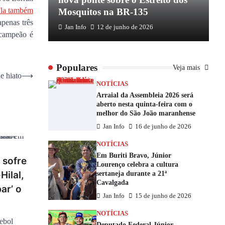
Fla também
Mosquitos na BR-135
E
apenas três
Jan Info
12 de junho de 2026
 campeão é
Populares
Veja mais
e hiato
⟶
NOTÍCIAS
Arraial da Assembleia 2026 será
aberto nesta quinta-feira com o
melhor do São João maranhense
Jan Info
16 de junho de 2026
NOTÍCIAS
Em Buriti Bravo, Júnior
 sofre
Lourenço celebra a cultura
Hilal,
sertaneja durante a 21ª
Cavalgada
ar’ o
Jan Info
15 de junho de 2026
NOTÍCIAS
tebol
Deputado Federal Júnior