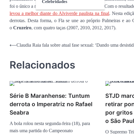
Celebridades
foi o único a não converter para os flamenguistas. Com o resultad
levou a melhor diante do Alviverde paulista na final
. Nesta ediç
derrotas. Desta forma, o Fla se une ao próprio Palmeiras e a
o
Cruzeiro
, com quatro taças (2007, 2010, 2012, 2017).
Navegação
⟵
Claudia Raia fala sobre atual fase sexual: ‘Dando uma desistid
de
Relacionados
Post
Série B Maranhense: Tuntum
STJD marc
derrota o Imperatriz no Rafael
retirar po
Seabra
por grito
o São Pau
A bola rolou nesta segunda-feira (18), para
mais uma partida do Campeonato
O Supremo Trib