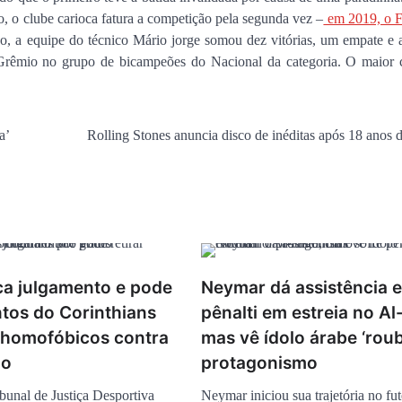
o, o clube carioca fatura a competição pela segunda vez –
em 2019, o 
encontro no Cohafuma
ão, a equipe do técnico Mário jorge somou dez vitórias, um empate e 
Jan Info
11 de junho de 2026
o Grêmio no grupo de bicampeões do Nacional da categoria. O maior
a’
Rolling Stones anuncia disco de inéditas após 18 anos d
a julgamento e pode
Neymar dá assistência e
ntos do Corinthians
pênalti em estreia no Al-
s homofóbicos contra
mas vê ídolo árabe ‘roub
lo
protagonismo
unal de Justiça Desportiva
Neymar iniciou sua trajetória no fu