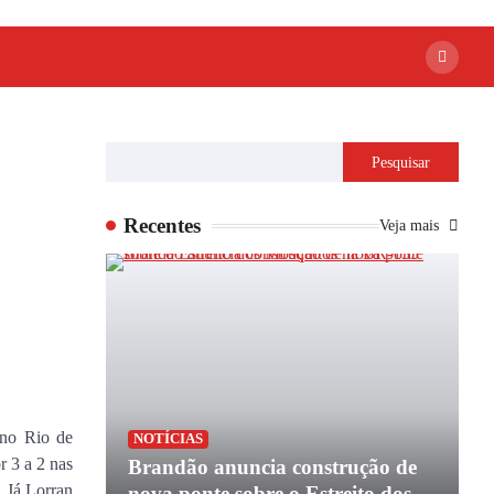
Pesquisar
Recentes
Veja mais
 no Rio de
P
NOTÍCIAS
r 3 a 2 nas
apoio de
Brandão anuncia construção de
P
. Já Lorran
e
nova ponte sobre o Estreito dos
e