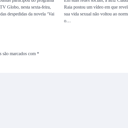
Dantas participou do programa
Em suas redes sociais, a atriz Cláud
TV Globo, nesta sexta-feira,
Raia postou um vídeo em que revel
 das despedidas da novela ‘Vai
sua vida sexual não voltou ao norm
o…
os são marcados com
*