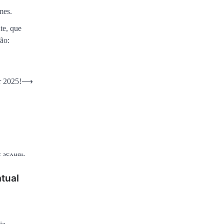
mes.
te, que
ão:
r 2025!
⟶
atual
a