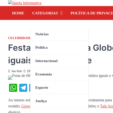
Skip
to
HOME
CATEGORIAS
POLÍTICA DE PRIVAC
content
Notícias
CELEBRIDADES
Festa de 60 anos da Glob
Política
iguais e viram meme
Internacional
Jan Info
29 de abril de 2025
Economia
WhatsApp
Telegram
Twitter
Facebook
Share
Esporte
Ao menos seis famosas tiveram a mesma ideia de vestimenta para
Justiça
vestido;
Giovanna Ewbank
e
Giullia Buscacio
também; e
Taís Ar
abaixo).