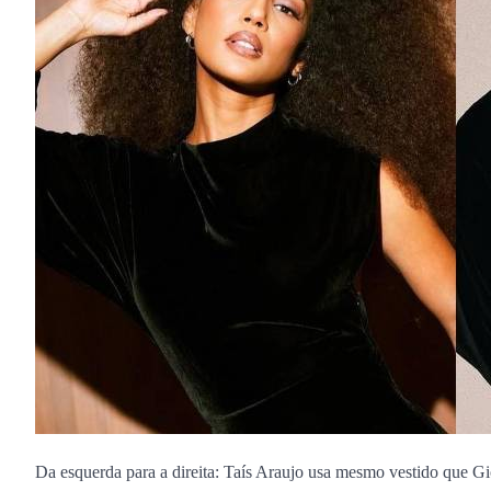
Da esquerda para a direita: Taís Araujo usa mesmo vestido que G