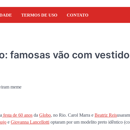
IDADE
TERMOS DE USO
CONTATO
o: famosas vão com vestid
 a
festa de 60 anos
da
Globo
, no Rio. Carol Marra e
Beatriz Reis
usara
NOTÍCIAS
aujo
e
Giovanna Lancellotti
optaram por um modelito preto idêntico (co
Orleans Brandão recebe 
Marcos Castro em grand