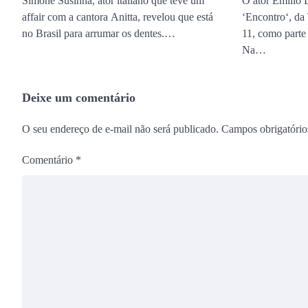
Simone Susinna, ator italiano que teve um
O ator Emílio 
affair com a cantora Anitta, revelou que está
‘Encontro‘, da 
no Brasil para arrumar os dentes.…
11, como parte
Na…
Deixe um comentário
O seu endereço de e-mail não será publicado.
Campos obrigatóri
Comentário
*