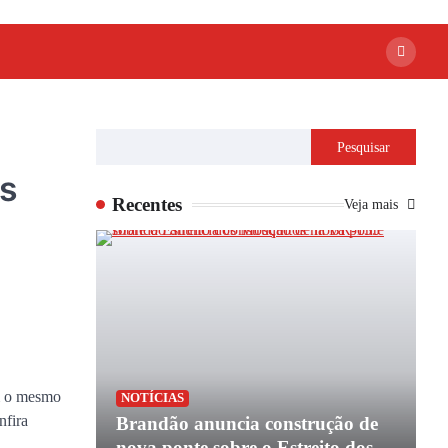
Pesquisar
os
Recentes
Veja mais
m o mesmo
P
NOTÍCIAS
nfira
apoio de
Brandão anuncia construção de
P
e
nova ponte sobre o Estreito dos
e