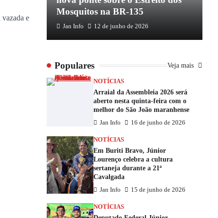
Mosquitos na BR-135
E
a vazada e
Jan Info
12 de junho de 2026
Populares
Veja mais
NOTÍCIAS
Arraial da Assembleia 2026 será
aberto nesta quinta-feira com o
melhor do São João maranhense
Jan Info
16 de junho de 2026
NOTÍCIAS
Em Buriti Bravo, Júnior
Lourenço celebra a cultura
sertaneja durante a 21ª
Cavalgada
Jan Info
15 de junho de 2026
NOTÍCIAS
Deputado Federal Júnior