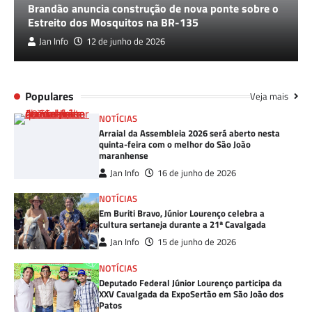
Brandão anuncia construção de nova ponte sobre o
Estreito dos Mosquitos na BR-135
Jan Info
12 de junho de 2026
Populares
Veja mais
NOTÍCIAS
Arraial da Assembleia 2026 será aberto nesta
quinta-feira com o melhor do São João
maranhense
Jan Info
16 de junho de 2026
NOTÍCIAS
Em Buriti Bravo, Júnior Lourenço celebra a
cultura sertaneja durante a 21ª Cavalgada
Jan Info
15 de junho de 2026
NOTÍCIAS
Deputado Federal Júnior Lourenço participa da
XXV Cavalgada da ExpoSertão em São João dos
Patos