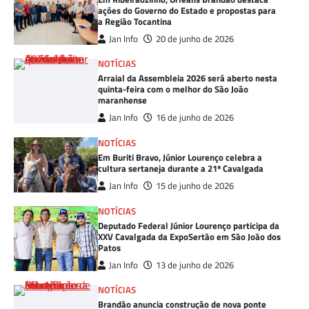
ações do Governo do Estado e propostas para
a Região Tocantina
Jan Info
20 de junho de 2026
NOTÍCIAS
Arraial da Assembleia 2026 será aberto nesta
quinta-feira com o melhor do São João
maranhense
Jan Info
16 de junho de 2026
NOTÍCIAS
Em Buriti Bravo, Júnior Lourenço celebra a
cultura sertaneja durante a 21ª Cavalgada
Jan Info
15 de junho de 2026
NOTÍCIAS
Deputado Federal Júnior Lourenço participa da
XXV Cavalgada da ExpoSertão em São João dos
Patos
Jan Info
13 de junho de 2026
NOTÍCIAS
Brandão anuncia construção de nova ponte