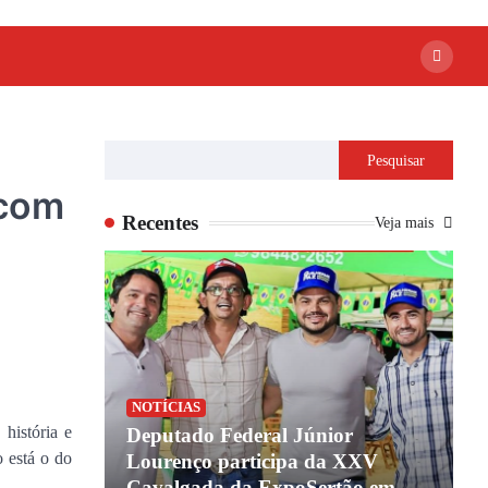
Pesquisar
 com
Recentes
Veja mais
NOTÍCIAS
história e
ião de
Deputado Federal Júnior
 está o do
 coagindo
Lourenço participa da XXV
B
overno do
Cavalgada da ExpoSertão em
n