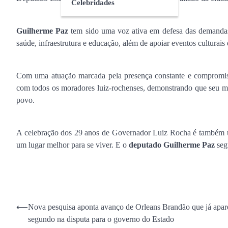
Celebridades
Guilherme Paz
tem sido uma voz ativa em defesa das demandas
saúde, infraestrutura e educação, além de apoiar eventos culturai
Com uma atuação marcada pela presença constante e compromiss
com todos os moradores luiz-rochenses, demonstrando que seu ma
povo.
A celebração dos 29 anos de Governador Luiz Rocha é também u
um lugar melhor para se viver. E o
deputado Guilherme Paz
segu
Navegação
⟵
Nova pesquisa aponta avanço de Orleans Brandão que já apa
segundo na disputa para o governo do Estado
de