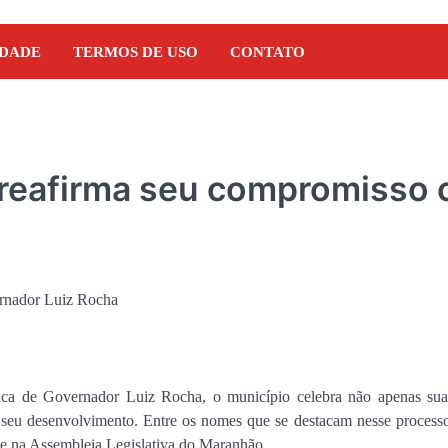
IDADE
TERMOS DE USO
CONTATO
 reafirma seu compromisso
DENÚNCIA
ca de Governador Luiz Rocha, o município celebra não apenas sua 
Pseudo-blogueiro da reg
seu desenvolvimento. Entre os nomes que se destacam nesse processo
Presidente Dutra estaria
e na Assembleia Legislativa do Maranhão.
empresário ligado ao G