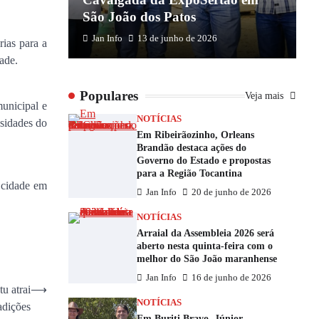
São João dos Patos
M
Jan Info
13 de junho de 2026
ias para a
ade.
Populares
Veja mais
unicipal e
NOTÍCIAS
sidades do
Em Ribeirãozinho, Orleans
Brandão destaca ações do
Governo do Estado e propostas
para a Região Tocantina
 cidade em
Jan Info
20 de junho de 2026
NOTÍCIAS
Arraial da Assembleia 2026 será
aberto nesta quinta-feira com o
melhor do São João maranhense
Jan Info
16 de junho de 2026
u atrai
⟶
NOTÍCIAS
adições
Em Buriti Bravo, Júnior