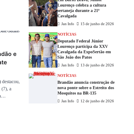
Lourenço celebra a cultura
sertaneja durante a 21ª
Cavalgada
Jan Info
15 de junho de 2026
NOTÍCIAS
Deputado Federal Júnior
Lourenço participa da XXV
Cavalgada da ExpoSertão em
ndão e
São João dos Patos
ate
Jan Info
13 de junho de 2026
NOTÍCIAS
 destacou,
Brandão anuncia construção de
nova ponte sobre o Estreito dos
 (7), a
Mosquitos na BR-135
 a…
Jan Info
12 de junho de 2026