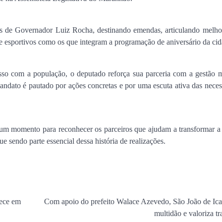
Estado
Jan Info
11 de junho de 2026
 de Governador Luiz Rocha, destinando emendas, articulando melhor
s e esportivos como os que integram a programação de aniversário da cid
o com a população, o deputado reforça sua parceria com a gestão m
ndato é pautado por ações concretas e por uma escuta ativa das neces
m momento para reconhecer os parceiros que ajudam a transformar a
e sendo parte essencial dessa história de realizações.
rece em
Com apoio do prefeito Walace Azevedo, São João de Icat
multidão e valoriza tr