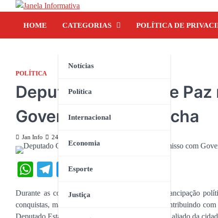
Skip
to
HOME
CATEGORIAS
POLÍTICA DE PRIVAC
content
Notícias
POLÍTICA
Deputado Guilherme Paz
Política
Governador Luiz Rocha
Internacional
Jan Info
24 de junho de 2025
Economia
WhatsApp
Telegram
Twitter
Facebook
Share
Esporte
Durante as comemorações pelos 29 anos de emancipação políti
Justiça
conquistas, mas também as parcerias que vêm contribuindo com 
Deputado Estadual Guilherme Paz, um verdadeiro aliado da cidad