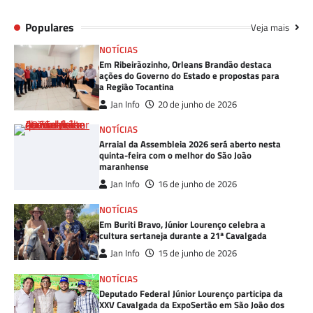
Populares
Veja mais
NOTÍCIAS
Em Ribeirãozinho, Orleans Brandão destaca
ações do Governo do Estado e propostas para
a Região Tocantina
Jan Info
20 de junho de 2026
NOTÍCIAS
Arraial da Assembleia 2026 será aberto nesta
quinta-feira com o melhor do São João
maranhense
Jan Info
16 de junho de 2026
NOTÍCIAS
Em Buriti Bravo, Júnior Lourenço celebra a
cultura sertaneja durante a 21ª Cavalgada
Jan Info
15 de junho de 2026
NOTÍCIAS
Deputado Federal Júnior Lourenço participa da
XXV Cavalgada da ExpoSertão em São João dos