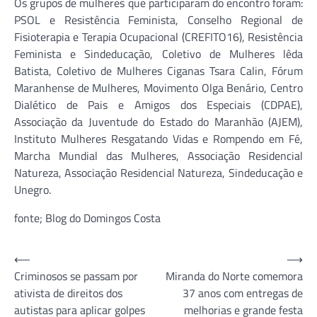
Os grupos de mulheres que participaram do encontro foram:
PSOL e Resistência Feminista, Conselho Regional de
Fisioterapia e Terapia Ocupacional (CREFITO16), Resistência
Feminista e Sindeducação, Coletivo de Mulheres lêda
Batista, Coletivo de Mulheres Ciganas Tsara Calin, Fórum
Maranhense de Mulheres, Movimento Olga Benário, Centro
Dialético de Pais e Amigos dos Especiais (CDPAE),
Associação da Juventude do Estado do Maranhão (AJEM),
Instituto Mulheres Resgatando Vidas e Rompendo em Fé,
Marcha Mundial das Mulheres, Associação Residencial
Natureza, Associação Residencial Natureza, Sindeducação e
Unegro.
fonte; Blog do Domingos Costa
Navegação
⟵
⟶
Criminosos se passam por
Miranda do Norte comemora
de
ativista de direitos dos
37 anos com entregas de
Post
autistas para aplicar golpes
melhorias e grande festa