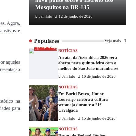
Mosquitos na BR-135
E
Jan Info
12 de junho de 2026
oas. Agora,
austivos e
Populares
Veja mais
NOTÍCIAS
Arraial da Assembleia 2026 será
por aqueles
aberto nesta quinta-feira com o
melhor do São João maranhense
resentação
Jan Info
16 de junho de 2026
NOTÍCIAS
Em Buriti Bravo, Júnior
Lourenço celebra a cultura
stórico na
sertaneja durante a 21ª
dades para
Cavalgada
Jan Info
15 de junho de 2026
NOTÍCIAS
Deputado Federal Júnior