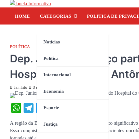
Skip
to
HOME
CATEGORIAS
POLÍTICA DE PRIVAC
content
Notícias
POLÍTICA
Dep. Junior Lourenço par
Política
Hospital do Câncer, Antôn
Internacional
Jan Info
3 de dezembro de 2023
Economia
WhatsApp
Telegram
Twitter
Facebook
Share
Esporte
A região da Baixada Maranhense celebra um marco significativo 
Justiça
Essa conquista representa um intervalo para os pacientes oncoló
jornadas até a capital em busca de tratamento.