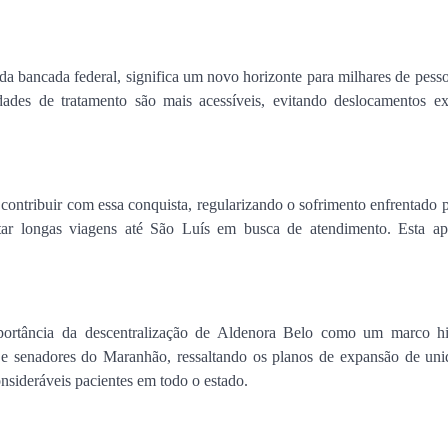
encontro no Cohafuma
Jan Info
11 de junho de 2026
da bancada federal, significa um novo horizonte para milhares de pess
idades de tratamento são mais acessíveis, evitando deslocamentos ex
contribuir com essa conquista, regularizando o sofrimento enfrentado 
entar longas viagens até São Luís em busca de atendimento. Esta ap
portância da descentralização de Aldenora Belo como um marco hi
os e senadores do Maranhão, ressaltando os planos de expansão de uni
nsideráveis ​​pacientes em todo o estado.