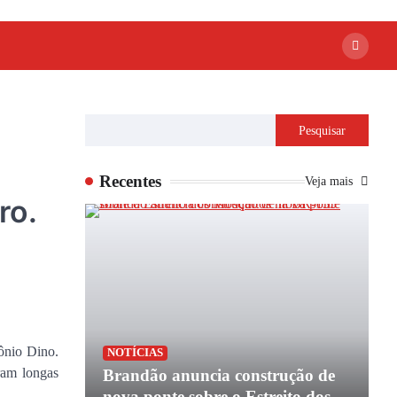
Pesquisar
Recentes
Veja mais
ro.
ônio Dino.
P
NOTÍCIAS
aram longas
apoio de
Brandão anuncia construção de
P
e
nova ponte sobre o Estreito dos
e