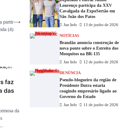
Lourenço participa da XXV
Cavalgada da ExpoSertão em
São João dos Patos
 partir
⟶
Jan Info
13 de junho de 2026
nda (4)
NOTÍCIAS
Brandão anuncia construção de
nova ponte sobre o Estreito dos
Mosquitos na BR-135
Jan Info
12 de junho de 2026
DENÚNCIA
Pseudo-blogueiro da região de
s faz
Presidente Dutra estaria
a das
coagindo empresário ligado ao
Governo do Estado
Jan Info
11 de junho de 2026
Formosa da
as
o…