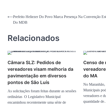
Navegação
⟵
Prefeito Heliezer Do Povo Marca Presença Na Convenção Es
Do MDB
de
Post
Relacionados
Câmara SLZ: Pedidos de
Censo de
vereadores visam melhoria da
vereadore
pavimentação em diversos
do MA
pontos de São Luís
No Maranhão, 
Municipais po
As solicitações foram feitas durante as sessões
vereadores e d
ordinárias O Legislativo Municipal
quantidade d
encaminhou recentemente uma série de