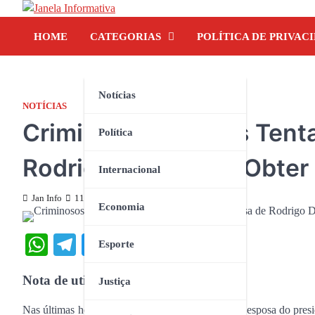
Skip
to
HOME
CATEGORIAS
POLÍTICA DE PRIVAC
content
Notícias
NOTÍCIAS
Criminosos Virtuais Tent
Política
Rodrigo Dutra para Obter
Internacional
Jan Info
11 de julho de 2025
Economia
WhatsApp
Telegram
Twitter
Facebook
Share
Esporte
Nota de utilidade pública
Justiça
Nas últimas horas, a advogada Dra. Téssia Dutra, esposa do pres