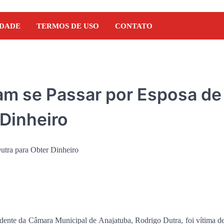
IDADE
TERMOS DE USO
CONTATO
am se Passar por Esposa de
 Dinheiro
NOTÍCIAS
Orleans Brandão recebe 
idente da Câmara Municipal de Anajatuba, Rodrigo Dutra, foi vítima 
Marcos Castro em grand