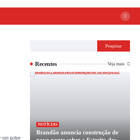
Pesquisar
Recentes
Veja mais
P
NOTÍCIAS
apoio de
Brandão anuncia construção de
P
de um golpe
e
nova ponte sobre o Estreito dos
e