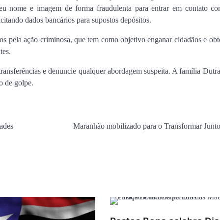
m seu nome e imagem de forma fraudulenta para entrar em contato co
encontro no Cohafuma
licitando dados bancários para supostos depósitos.
Jan Info
11 de junho de 2026
os pela ação criminosa, que tem como objetivo enganar cidadãos e obt
tes.
 transferências e denuncie qualquer abordagem suspeita. A família Dutr
o de golpe.
ades
Maranhão mobilizado para o Transformar Junt