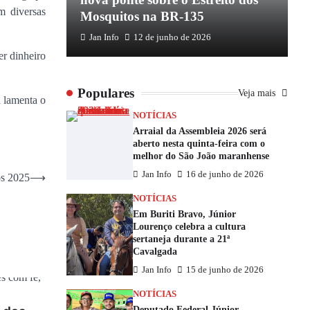
m diversas
Mosquitos na BR-135
E
Jan Info
12 de junho de 2026
er dinheiro
Populares
Veja mais
a lamenta o
NOTÍCIAS
Arraial da Assembleia 2026 será
aberto nesta quinta-feira com o
melhor do São João maranhense
Jan Info
16 de junho de 2026
os 2025
⟶
NOTÍCIAS
Em Buriti Bravo, Júnior
Lourenço celebra a cultura
sertaneja durante a 21ª
Cavalgada
Jan Info
15 de junho de 2026
NOTÍCIAS
Deputado Federal Júnior