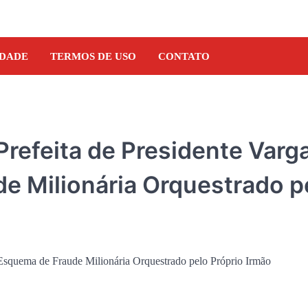
IDADE
TERMOS DE USO
CONTATO
refeita de Presidente Varg
de Milionária Orquestrado p
DENÚNCIA
Pseudo-blogueiro da reg