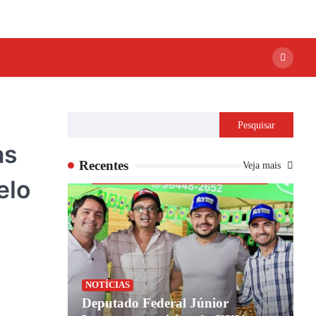
Pesquisar
as
Recentes
Veja mais
elo
NOTÍCIAS
ião de
Deputado Federal Júnior