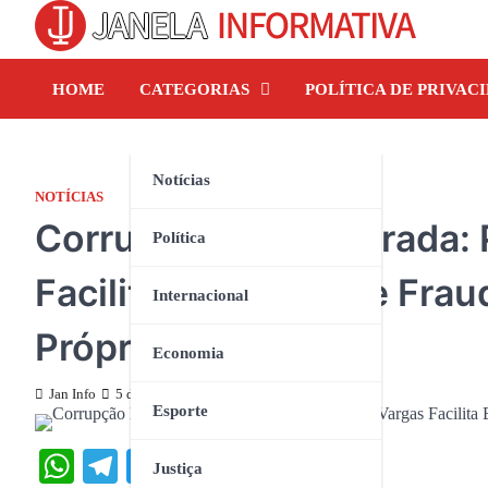
Skip
to
content
HOME
CATEGORIAS
POLÍTICA DE PRIVAC
Notícias
NOTÍCIAS
Corrupção Escancarada: P
Política
Facilita Esquema de Frau
Internacional
Próprio Irmão
Economia
Jan Info
5 de outubro de 2024
Esporte
WhatsApp
Telegram
Twitter
Facebook
Share
Justiça