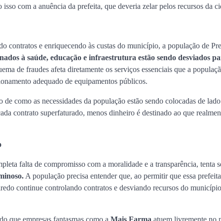
 isso com a anuência da prefeita, que deveria zelar pelos recursos da c
o contratos e enriquecendo às custas do município, a população de Pre
nados à saúde, educação e infraestrutura estão sendo desviados pa
ema de fraudes afeta diretamente os serviços essenciais que a populaç
cionamento adequado de equipamentos públicos.
ro de como as necessidades da população estão sendo colocadas de lado
A cada contrato superfaturado, menos dinheiro é destinado ao que realmen
o
pleta falta de compromisso com a moralidade e a transparência, tenta se
iminoso.
A população precisa entender que, ao permitir que essa prefeita
iredo continue controlando contratos e desviando recursos do municípi
indo que empresas fantasmas como a
Mais Farma
atuem livremente no 