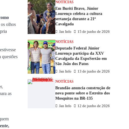
NOTÍCIAS
Em Buriti Bravo, Júnior
Lourenço celebra a cultura
 como
sertaneja durante a 21ª
Cavalgada
 os olhos
pria
Jan Info
15 de junho de 2026
NOTÍCIAS
Deputado Federal Júnior
estivesse
Lourenço participa da XXV
a questões
Cavalgada da ExpoSertão em
São João dos Patos
Jan Info
13 de junho de 2026
NOTÍCIAS
r,
Brandão anuncia construção de
nova ponte sobre o Estreito dos
para as
Mosquitos na BR-135
Jan Info
12 de junho de 2026
 quem
ente,