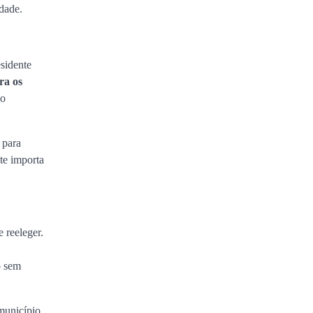
idade.
sidente
ra os
ão
 para
te importa
 reeleger.
o sem
município.