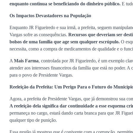
enquanto continua se beneficiando do dinheiro público.
E tudo
Os Impactos Devastadores na População
Enquanto JR Figueiredo e sua irmã, a prefeita, seguem manipuland
Vargas sofre as consequências.
Recursos que deveriam ser desti
bolsos de uma família que age sem qualquer escrúpulo.
O esqu
necessita, como a compra de medicamentos de qualidade e o fun
A
Mais Farma
, controlada por JR Figueiredo, é um exemplo cla
atender aos interesses financeiros da família que está no poder. 
para o povo de Presidente Vargas.
Reeleição da Prefeita: Um Perigo Para o Futuro do Municípi
Agora, a prefeita de Presidente Vargas, que já demonstrou sua com
A reeleição dela significa dar continuidade a esse esquema cr
permaneça no cargo, estará dando carta branca para que JR Figue
qualquer tipo de punição.
Essa gestão já mostrou que é conivente com a corrupção, permit