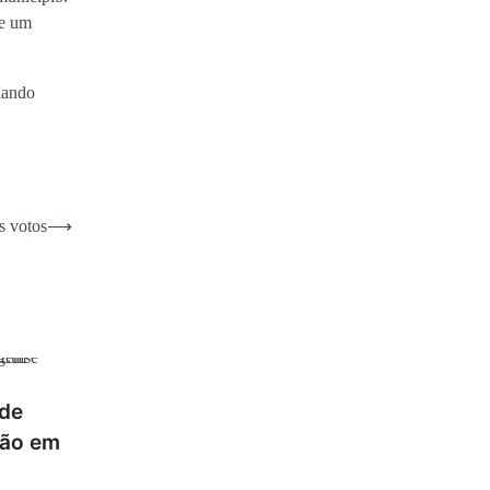
de um
nando
s votos
⟶
 de
ção em