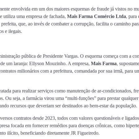
Presidente Dutra estaria
empresário ligado ao G
tamente envolvida em um dos maiores esquemas de fraude já vistos no mu
Estado
ue utiliza uma empresa de fachada,
Mais Farma Comércio Ltda
, para 
prefeita, que, ao invés de combater a corrupção, facilita o caminho par
Jan Info
11 de junho de 2026
s e ilegais.
dministração pública de Presidente Vargas. O esquema começa com a co
e de um laranja: Ellyson Mouzinho. A empresa,
Mais Farma
, supostam
ontratos milionários com a prefeitura, comandada por sua irmã, para um
atada para realizar serviços como manutenção de ar-condicionados, fre
s. Ou seja, a farmácia virou uma “multi-funções” para prestar qualquer
viando recursos que deveriam ser destinados ao bem-estar da população.
versos contratos desde 2023, todos com valores questionáveis e ligados
resa focada em fornecer remédios para doenças crônicas, como hipert
o ilícito, beneficiando diretamente JR Figueiredo.