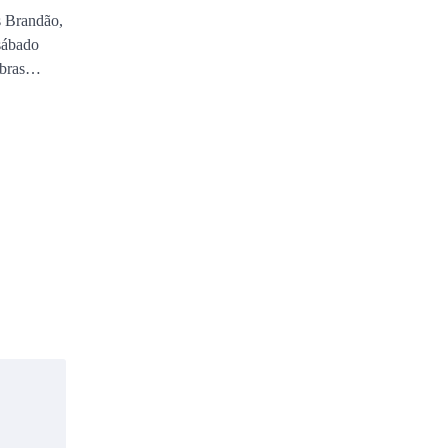
 Brandão,
sábado
 obras…