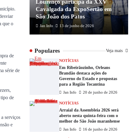
 coagindo
Lourenço participa da XXV
B
overno do
Cavalgada da ExpoSertão em
n
nicípio.
São João dos Patos
M
desviar
a que o
Jan Info
13 de junho de 2026
Populares
Veja mais
mpra de
NOTÍCIAS
ente
Em Ribeirãozinho, Orleans
a série de
Brandão destaca ações do
Governo do Estado e propostas
para a Região Tocantina
ezers,
Jan Info
20 de junho de 2026
 tipo de
NOTÍCIAS
Arraial da Assembleia 2026 será
aberto nesta quinta-feira com o
 a serviços
melhor do São João maranhense
ensão e
Jan Info
16 de junho de 2026