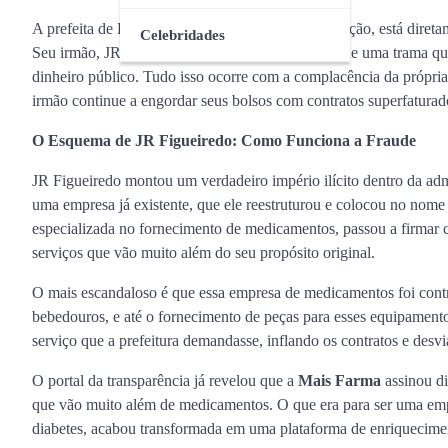
A prefeita de Presidente Vargas, que busca a reeleição, está dire
Celebridades
Seu irmão, JR Figueiredo, é o operador principal de uma trama q
dinheiro público. Tudo isso ocorre com a complacência da própria 
irmão continue a engordar seus bolsos com contratos superfaturado
O Esquema de JR Figueiredo: Como Funciona a Fraude
JR Figueiredo montou um verdadeiro império ilícito dentro da a
uma empresa já existente, que ele reestruturou e colocou no nom
especializada no fornecimento de medicamentos, passou a firmar c
serviços que vão muito além do seu propósito original.
O mais escandaloso é que essa empresa de medicamentos foi contr
bebedouros, e até o fornecimento de peças para esses equipamento
serviço que a prefeitura demandasse, inflando os contratos e des
O portal da transparência já revelou que a
Mais Farma
assinou di
que vão muito além de medicamentos. O que era para ser uma emp
diabetes, acabou transformada em uma plataforma de enriqueciment