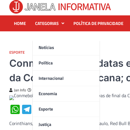
Skip
to
content
HOME
CATEGORIAS
POLÍTICA DE PRIVACIDADE
Notícias
ESPORTE
Conmebol divulga datas e 
Política
da Copa Sul-Americana; c
Internacional
Jan Info
21 de julho de 2023
Economia
WhatsApp
Telegram
Twitter
Facebook
Share
Esporte
Corinthians, Fortaleza, Botafogo, Goiás, São Paulo, Red Bul
Justiça