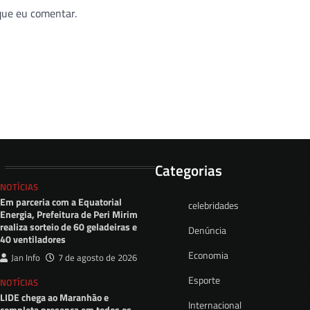
que eu comentar.
Categorias
NOTÍCIAS
Em parceria com a Equatorial
celebridades
Energia, Prefeitura de Peri Mirim
realiza sorteio de 60 geladeiras e
Denúncia
40 ventiladores
Economia
Jan Info
7 de agosto de 2026
Esporte
NOTÍCIAS
LIDE chega ao Maranhão e
Internacional
completa presença em todos os