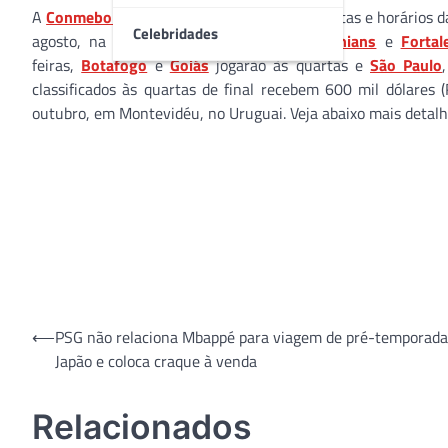
A
Conmebol
detalhou nesta sexta-feira as datas e horários da
Celebridades
agosto, na ida, e 8 e 10, na volta.
Corinthians
e
Fortal
feiras,
Botafogo
e
Goiás
jogarão às quartas e
São Paulo
classificados às quartas de final recebem 600 mil dólares 
outubro, em Montevidéu, no Uruguai. Veja abaixo mais detalh
Navegação
⟵
PSG não relaciona Mbappé para viagem de pré-temporada
Japão e coloca craque à venda
de
Post
Relacionados