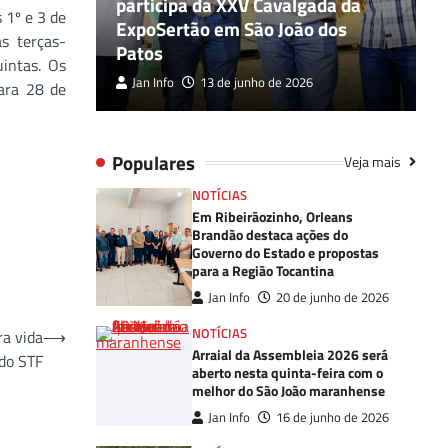
participa da XXV Cavalgada da
B
 1º e 3 de
ado ao
ExpoSertão em São João dos
n
s terças-
Patos
M
intas. Os
Jan Info
13 de junho de 2026
para 28 de
Populares
Veja mais
NOTÍCIAS
Em Ribeirãozinho, Orleans
Brandão destaca ações do
Governo do Estado e propostas
para a Região Tocantina
Jan Info
20 de junho de 2026
NOTÍCIAS
ra vida
⟶
Arraial da Assembleia 2026 será
 do STF
aberto nesta quinta-feira com o
melhor do São João maranhense
Jan Info
16 de junho de 2026