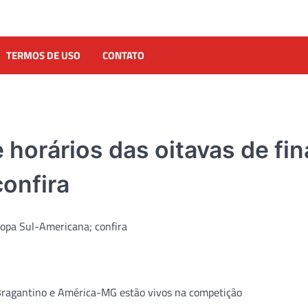
TERMOS DE USO
CONTATO
horários das oitavas de fin
onfira
DENÚNCIA
l Bragantino e América-MG estão vivos na competição
Pseudo-blogueiro da reg