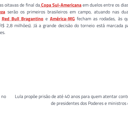
Presidente Dutra estaria
s oitavas de final da
Copa Sul-Americana
em duelos entre os dias
coagindo empresário lig
eza
serão os primeiros brasileiros em campo, atuando nas dua
Governo do Estado
,
Red Bull Bragantino
e
América-MG
fecham as rodadas, às qu
Jan Info
11 de junho de 2026
(R$ 2,8 milhões). Já a grande decisão do torneio está marcada 
es.
 no
Lula propõe prisão de até 40 anos para quem atentar cont
de presidentes dos Poderes e ministros