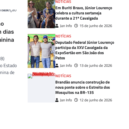
NOTÍCIAS
Em Buriti Bravo, Júnior Lourenço
celebra a cultura sertaneja
durante a 21ª Cavalgada
ão
Jan Info
15 de junho de 2026
m dias
NOTÍCIAS
minina
Deputado Federal Júnior Lourenço
participa da XXV Cavalgada da
ExpoSertão em São João dos
Patos
SB)
no Estado
Jan Info
13 de junho de 2026
inina de
NOTÍCIAS
Brandão anuncia construção de
nova ponte sobre o Estreito dos
Mosquitos na BR-135
Jan Info
12 de junho de 2026