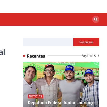
Pesquisar
al
Recentes
Veja mais
NOTÍCIAS
ião de
Deputado Federal Júnior Lourenço
N