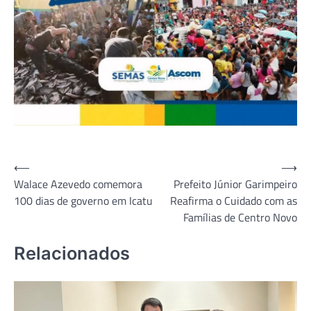
Navegação
⟵
⟶
Walace Azevedo comemora
Prefeito Júnior Garimpeiro
de
100 dias de governo em Icatu
Reafirma o Cuidado com as
Post
Famílias de Centro Novo
Relacionados