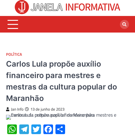
Skip
to
content
POLÍTICA
Carlos Lula propõe auxílio
financeiro para mestres e
mestras da cultura popular do
Maranhão
Jan Info
13 de junho de 2023
WhatsApp
Telegram
Twitter
Facebook
Share