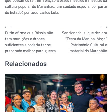
que possamos ter, em relação a esses mestres e mestras da
cultura popular do Maranhão, um cuidado especial por parte
do Estado”, pontuou Carlos Lula.
Navegação
⟵
⟶
Putin afirma que Rússia não
Sancionada lei que declara
de
tem munições e drones
“Festa da Menina-Moça”
Post
suficientes e poderia ter se
Patrimônio Cultural e
preparado melhor para guerra
Imaterial do Maranhão
Relacionados