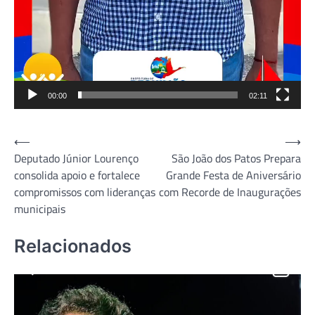
00:00
02:11
Navegação
⟵
⟶
Deputado Júnior Lourenço
São João dos Patos Prepara
de
consolida apoio e fortalece
Grande Festa de Aniversário
Post
compromissos com lideranças
com Recorde de Inaugurações
municipais
Relacionados