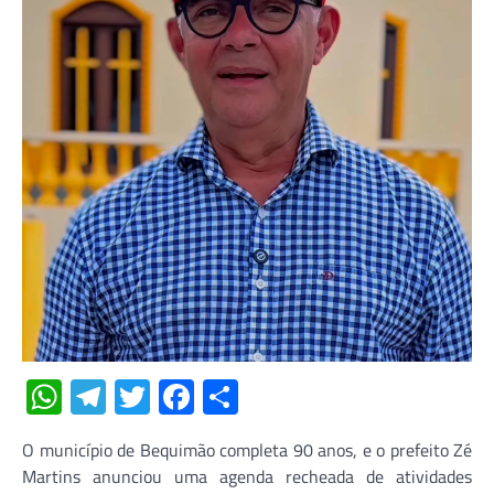
WhatsApp
Telegram
Twitter
Facebook
Share
O município de Bequimão completa 90 anos, e o prefeito Zé
Martins anunciou uma agenda recheada de atividades