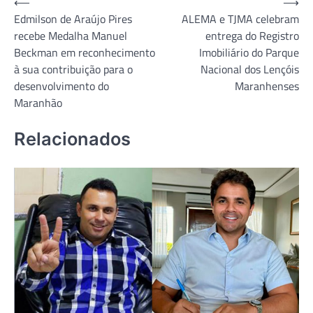
Navegação
⟵
⟶
Edmilson de Araújo Pires
ALEMA e TJMA celebram
de
recebe Medalha Manuel
entrega do Registro
Post
Beckman em reconhecimento
Imobiliário do Parque
à sua contribuição para o
Nacional dos Lençóis
desenvolvimento do
Maranhenses
Maranhão
Relacionados