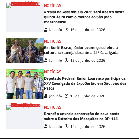
NOTÍCIAS
Arraial da Assembleia 2026 será aberto nesta
quinta-feira com o melhor do São João
maranhense
Jan Info
16 de junho de 2026
NOTÍCIAS
Em Buriti Bravo, Júnior Lourenço celebra a
cultura sertaneja durante a 21ª Cavalgada
Jan Info
15 de junho de 2026
NOTÍCIAS
Deputado Federal Júnior Lourenço participa da
XXV Cavalgada da ExpoSertão em São João dos
Patos
Jan Info
13 de junho de 2026
NOTÍCIAS
Brandão anuncia construção de nova ponte
sobre o Estreito dos Mosquitos na BR-135
Jan Info
12 de junho de 2026