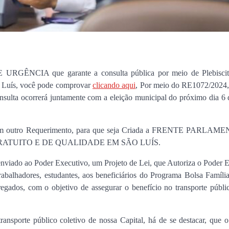
RGÊNCIA que garante a consulta pública por meio de Plebiscito
ão Luís, você pode comprovar
clicando aqui
, Por meio do RE1072/2024,
sulta ocorrerá juntamente com a eleição municipal do próximo dia 6 
ou, um outro Requerimento, para que seja Criada a FRENTE PARL
RATUITO E DE QUALIDADE EM SÃO LUÍS.
 enviado ao Poder Executivo, um Projeto de Lei, que Autoriza o Poder 
balhadores, estudantes, aos beneficiários do Programa Bolsa Família
gados, com o objetivo de assegurar o benefício no transporte públic
ransporte público coletivo de nossa Capital, há de se destacar, que