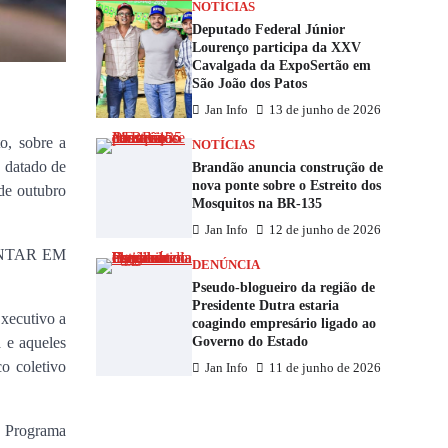
NOTÍCIAS
Deputado Federal Júnior
Lourenço participa da XXV
Cavalgada da ExpoSertão em
São João dos Patos
Jan Info
13 de junho de 2026
, sobre a
NOTÍCIAS
 datado de
Brandão anuncia construção de
nova ponte sobre o Estreito dos
de outubro
Mosquitos na BR-135
Jan Info
12 de junho de 2026
AMENTAR EM
DENÚNCIA
Pseudo-blogueiro da região de
Presidente Dutra estaria
Executivo a
coagindo empresário ligado ao
Governo do Estado
 e aqueles
o coletivo
Jan Info
11 de junho de 2026
 o Programa