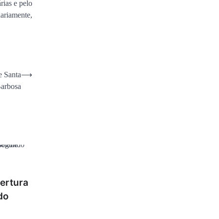
ias e pelo
iariamente,
e Santa
⟶
Barbosa
á
ertura
do