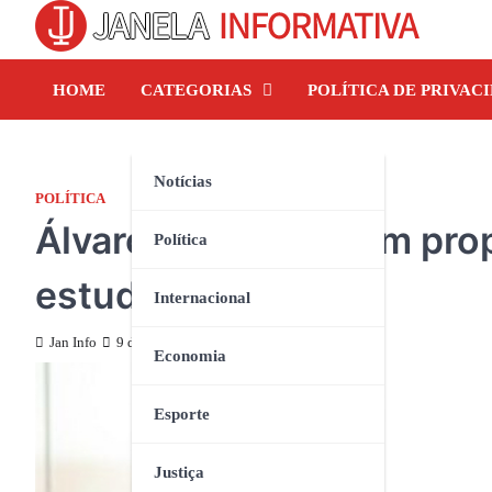
Skip
to
content
HOME
CATEGORIAS
POLÍTICA DE PRIVAC
Notícias
POLÍTICA
Álvaro Pires foi quem pro
Política
estudantil em SLZ
Internacional
Jan Info
9 de julho de 2024
Economia
Esporte
Justiça