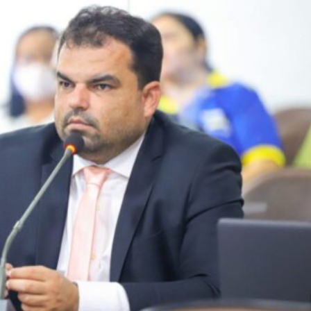
Orleans Brandão recebe 
Marcos Castro em grand
encontro no Cohafuma
Jan Info
11 de junho de 2026