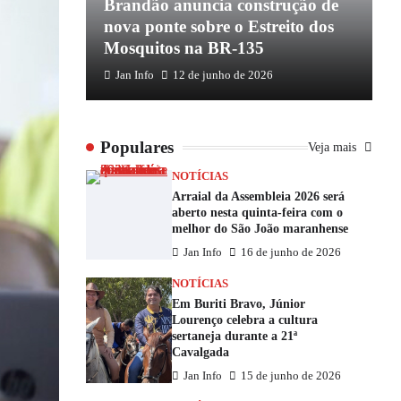
apoio de
Brandão anuncia construção de
P
e
nova ponte sobre o Estreito dos
e
Mosquitos na BR-135
E
Jan Info
12 de junho de 2026
Populares
Veja mais
NOTÍCIAS
Arraial da Assembleia 2026 será
aberto nesta quinta-feira com o
melhor do São João maranhense
Jan Info
16 de junho de 2026
NOTÍCIAS
Em Buriti Bravo, Júnior
Lourenço celebra a cultura
sertaneja durante a 21ª
Cavalgada
Jan Info
15 de junho de 2026