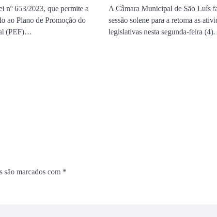
ei nº 653/2023, que permite a
A Câmara Municipal de São Luís f
do ao Plano de Promoção do
sessão solene para a retoma as ativ
cal (PEF)…
legislativas nesta segunda-feira (4
os são marcados com
*