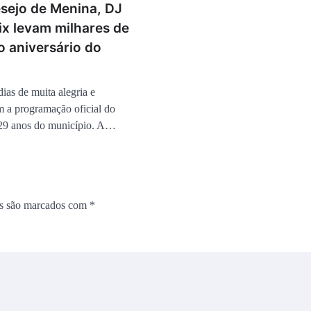
esejo de Menina, DJ
ix levam milhares de
o aniversário do
dias de muita alegria e
m a programação oficial do
 29 anos do município. A…
os são marcados com
*