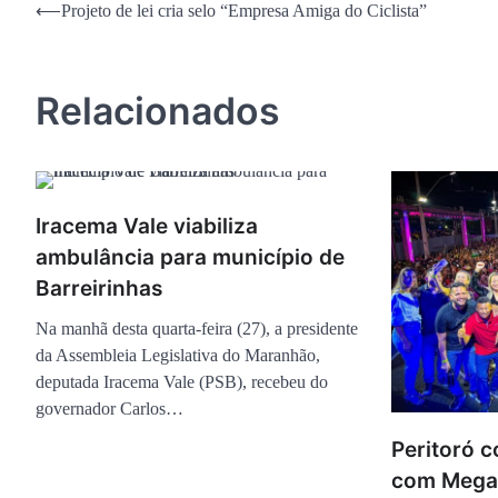
Navegação
⟵
Projeto de lei cria selo “Empresa Amiga do Ciclista”
de
Post
Relacionados
Iracema Vale viabiliza
ambulância para município de
Barreirinhas
Na manhã desta quarta-feira (27), a presidente
da Assembleia Legislativa do Maranhão,
deputada Iracema Vale (PSB), recebeu do
governador Carlos…
Peritoró 
com Megas