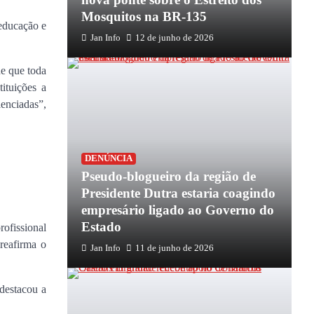
Mosquitos na BR-135
 educação e
Jan Info
12 de junho de 2026
de que toda
ituições a
lenciadas”,
DENÚNCIA
Pseudo-blogueiro da região de
Presidente Dutra estaria coagindo
empresário ligado ao Governo do
Estado
ofissional
 reafirma o
Jan Info
11 de junho de 2026
destacou a