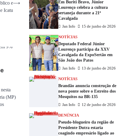
Em Buriti Bravo, Júnior
blico e
⟶
Lourenço celebra a cultura
e Icatu
sertaneja durante a 21ª
Cavalgada
Jan Info
15 de junho de 2026
NOTÍCIAS
Deputado Federal Júnior
Lourenço participa da XXV
Cavalgada da ExpoSertão em
São João dos Patos
Jan Info
13 de junho de 2026
de
NOTÍCIAS
Brandão anuncia construção de
nesta
nova ponte sobre o Estreito dos
Mosquitos na BR-135
ória (MP)
dos
Jan Info
12 de junho de 2026
DENÚNCIA
Pseudo-blogueiro da região de
Presidente Dutra estaria
coagindo empresário ligado ao