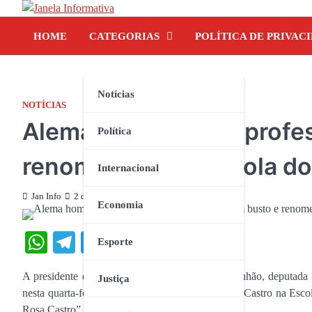
Skip
to
HOME
CATEGORIAS
POLÍTICA DE PRIVAC
content
Notícias
NOTÍCIAS
Alema homenageia profes
Política
renomeação da Escola do 
Internacional
Jan Info
2 de abril de 2025
Economia
WhatsApp
Telegram
Twitter
Facebook
Share
Esporte
A presidente da Assembleia Legislativa do Maranhão, deputada 
Justiça
nesta quarta-feira (2), o busto da Professora Rosa Castro na Esc
Rosa Castro”.